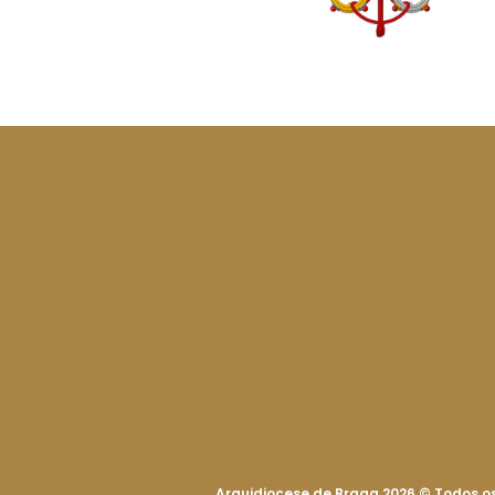
Arquidiocese de Braga 2026
©
Todos os