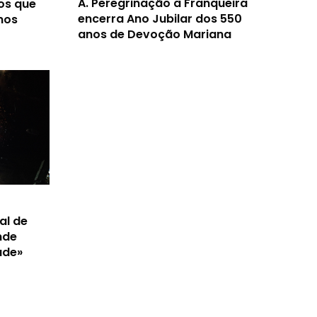
A.
Peregrinação à Franqueira
os que
encerra Ano Jubilar dos 550
nos
anos de Devoção Mariana
al de
nde
ade»