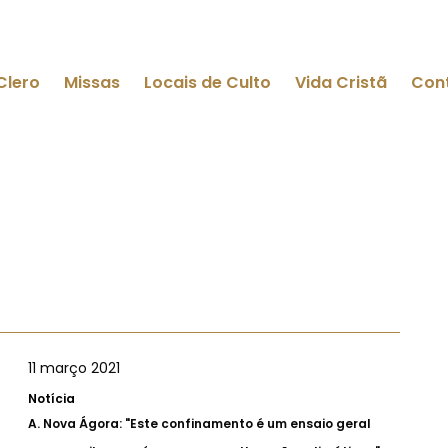
Clero
Missas
Locais de Culto
Vida Cristã
Con
11 março 2021
Notícia
A.
Nova Ágora: "Este confinamento é um ensaio geral