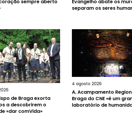
 coração sempre aberto
Evangelho abate os mur
»
separam os seres huma
4 agosto 2026
2026
A.
Acampamento Region
ispo de Braga exorta
Braga do CNE «é um gra
os a descobrirem o
laboratório de humanid
 de «dar comVida»