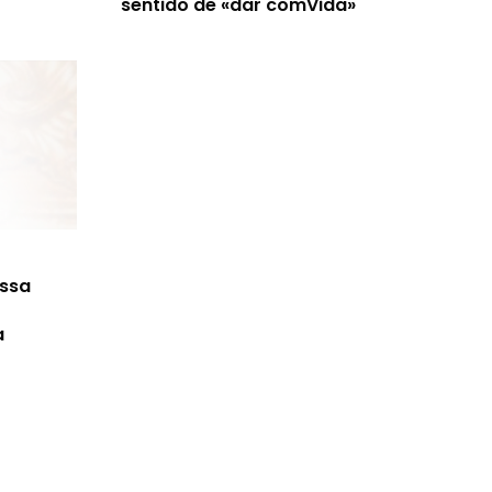
sentido de «dar comVida»
ossa
a