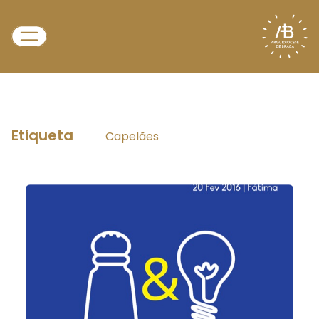
Etiqueta
Capelães