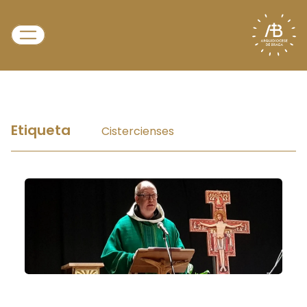
Etiqueta
Cistercienses