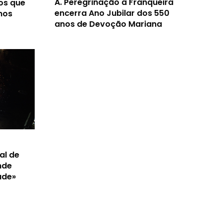
A.
Peregrinação à Franqueira
os que
encerra Ano Jubilar dos 550
nos
anos de Devoção Mariana
al de
nde
ade»