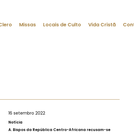
Clero
Missas
Locais de Culto
Vida Cristã
Con
16 setembro 2022
Notícia
A.
Bispos da República Centro-Africana recusam-se