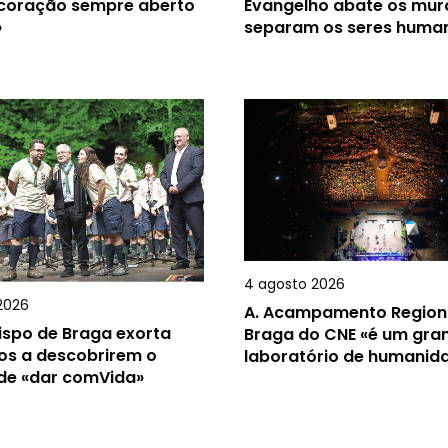
 coração sempre aberto
Evangelho abate os mur
»
separam os seres huma
4 agosto 2026
2026
A.
Acampamento Region
ispo de Braga exorta
Braga do CNE «é um gra
os a descobrirem o
laboratório de humanid
 de «dar comVida»