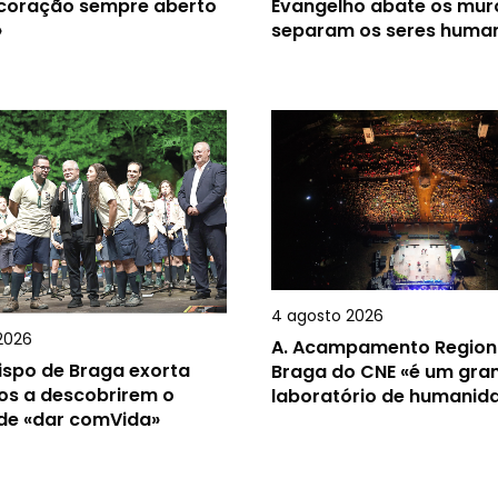
 coração sempre aberto
Evangelho abate os mur
»
separam os seres huma
4 agosto 2026
2026
A.
Acampamento Region
ispo de Braga exorta
Braga do CNE «é um gra
os a descobrirem o
laboratório de humanid
 de «dar comVida»