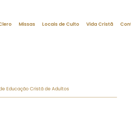
Clero
Missas
Locais de Culto
Vida Cristã
Con
e Educação Cristã de Adultos