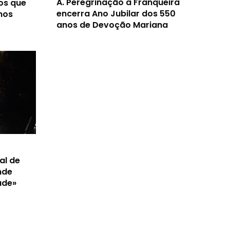
A.
Peregrinação à Franqueira
os que
encerra Ano Jubilar dos 550
nos
anos de Devoção Mariana
al de
nde
ade»