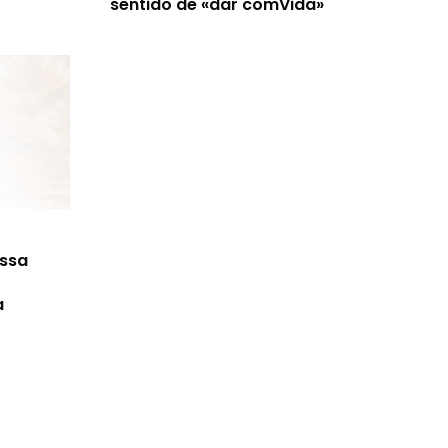
sentido de «dar comVida»
ossa
a