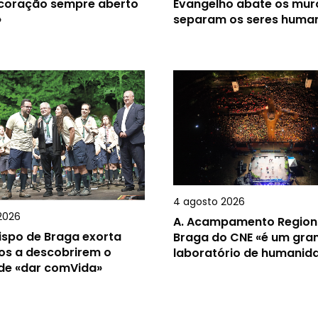
 coração sempre aberto
Evangelho abate os mur
»
separam os seres huma
4 agosto 2026
2026
A.
Acampamento Region
ispo de Braga exorta
Braga do CNE «é um gra
os a descobrirem o
laboratório de humanid
 de «dar comVida»