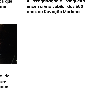
A.
Peregrinação à Franqueira
os que
encerra Ano Jubilar dos 550
nos
anos de Devoção Mariana
al de
nde
ade»