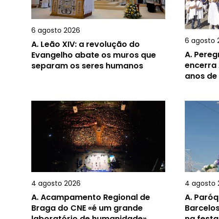
6 agosto 2026
6 agosto 
A.
Leão XIV: a revolução do
A.
Pereg
Evangelho abate os muros que
encerra 
separam os seres humanos
anos de
4 agosto 2026
4 agosto 
A.
Acampamento Regional de
A.
Paróq
Braga do CNE «é um grande
Barcelos
laboratório de humanidade»
na festa