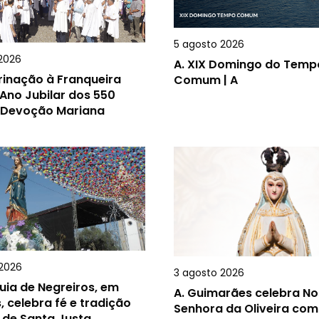
5 agosto 2026
2026
A.
XIX Domingo do Temp
rinação à Franqueira
Comum | A
Ano Jubilar dos 550
 Devoção Mariana
2026
3 agosto 2026
uia de Negreiros, em
A.
Guimarães celebra N
, celebra fé e tradição
Senhora da Oliveira com
 de Santa Justa