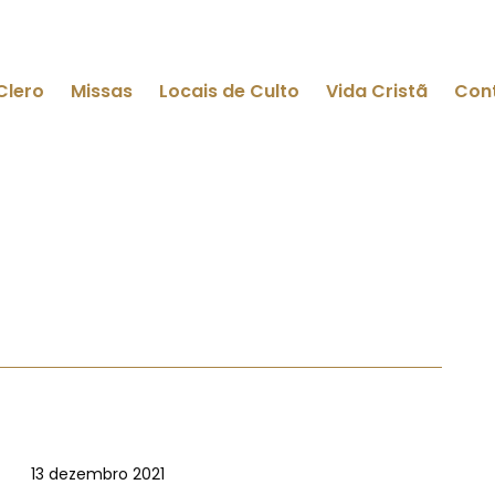
Clero
Missas
Locais de Culto
Vida Cristã
Con
13 dezembro 2021