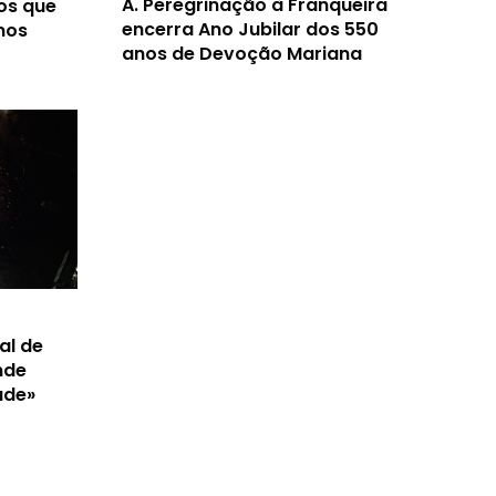
A.
Peregrinação à Franqueira
os que
encerra Ano Jubilar dos 550
nos
anos de Devoção Mariana
al de
nde
ade»