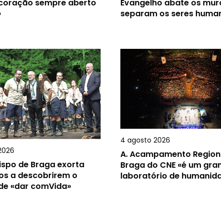
 coração sempre aberto
Evangelho abate os mur
»
separam os seres huma
4 agosto 2026
2026
A.
Acampamento Region
ispo de Braga exorta
Braga do CNE «é um gra
os a descobrirem o
laboratório de humanid
 de «dar comVida»