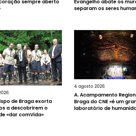
 coração sempre aberto
Evangelho abate os mur
»
separam os seres huma
4 agosto 2026
2026
A.
Acampamento Region
ispo de Braga exorta
Braga do CNE «é um gra
os a descobrirem o
laboratório de humanid
 de «dar comVida»