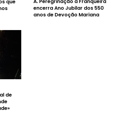
A.
Peregrinação à Franqueira
os que
encerra Ano Jubilar dos 550
nos
anos de Devoção Mariana
al de
nde
ade»