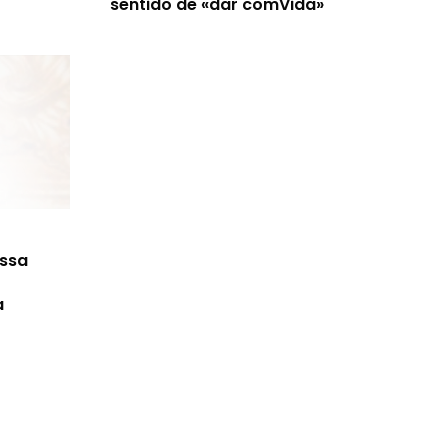
sentido de «dar comVida»
ossa
a