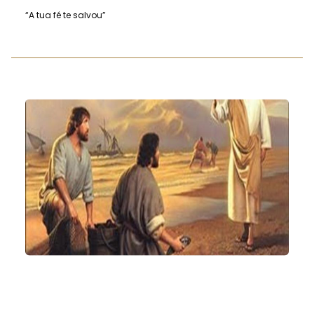
“A tua fé te salvou”