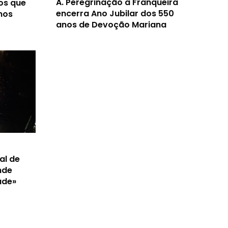
A.
Peregrinação à Franqueira
os que
encerra Ano Jubilar dos 550
nos
anos de Devoção Mariana
al de
nde
ade»