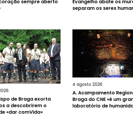
 coração sempre aberto
Evangelho abate os mur
»
separam os seres huma
4 agosto 2026
2026
A.
Acampamento Region
ispo de Braga exorta
Braga do CNE «é um gra
os a descobrirem o
laboratório de humanid
 de «dar comVida»