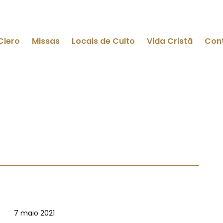
Clero
Missas
Locais de Culto
Vida Cristã
Con
7 maio 2021