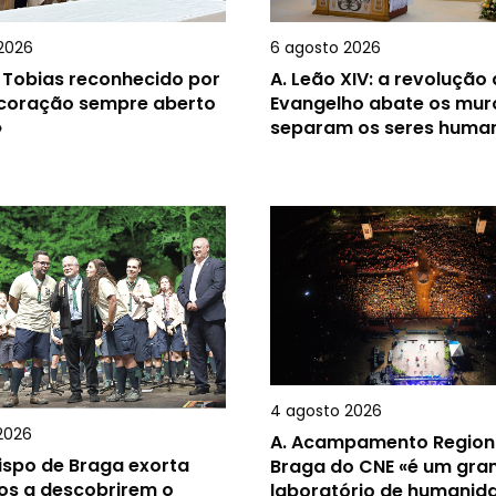
2026
6 agosto 2026
 Tobias reconhecido por
A.
Leão XIV: a revolução
 coração sempre aberto
Evangelho abate os mur
»
separam os seres huma
4 agosto 2026
2026
A.
Acampamento Region
ispo de Braga exorta
Braga do CNE «é um gra
os a descobrirem o
laboratório de humanid