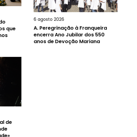
6 agosto 2026
 do
A.
Peregrinação à Franqueira
os que
encerra Ano Jubilar dos 550
nos
anos de Devoção Mariana
al de
nde
ade»