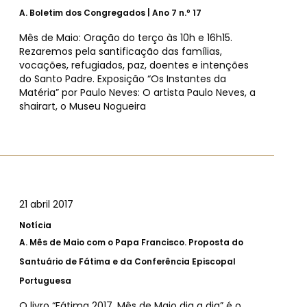
A.
Boletim dos Congregados | Ano 7 n.º 17
Mês de Maio: Oração do terço às 10h e 16h15.
Rezaremos pela santificação das famílias,
vocações, refugiados, paz, doentes e intenções
do Santo Padre. Exposição “Os Instantes da
Matéria” por Paulo Neves: O artista Paulo Neves, a
shairart, o Museu Nogueira
21 abril 2017
Notícia
A.
Mês de Maio com o Papa Francisco. Proposta do
Santuário de Fátima e da Conferência Episcopal
Portuguesa
O livro “Fátima 2017, Mês de Maio dia a dia” é o