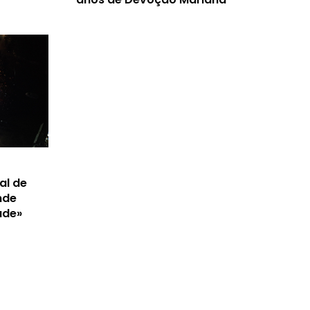
al de
nde
ade»