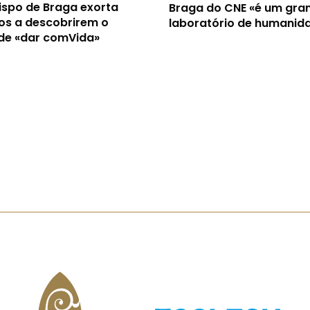
ispo de Braga exorta
Braga do CNE «é um gra
os a descobrirem o
laboratório de humanid
 de «dar comVida»