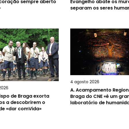
 coração sempre aberto
Evangelho abate os mur
»
separam os seres huma
4 agosto 2026
2026
A.
Acampamento Region
ispo de Braga exorta
Braga do CNE «é um gra
os a descobrirem o
laboratório de humanid
 de «dar comVida»