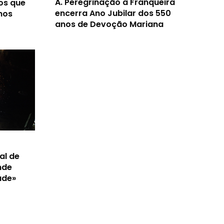
A.
Peregrinação à Franqueira
os que
encerra Ano Jubilar dos 550
nos
anos de Devoção Mariana
al de
nde
ade»