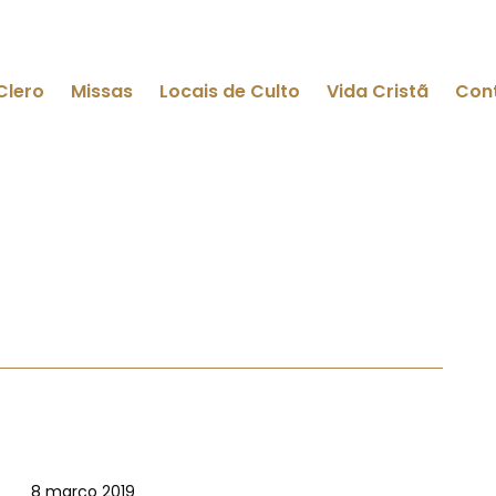
Clero
Missas
Locais de Culto
Vida Cristã
Con
8 março 2019