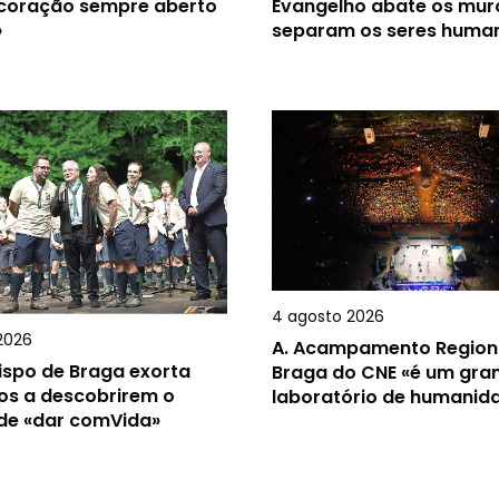
 coração sempre aberto
Evangelho abate os mur
»
separam os seres huma
4 agosto 2026
2026
A.
Acampamento Region
ispo de Braga exorta
Braga do CNE «é um gra
os a descobrirem o
laboratório de humanid
 de «dar comVida»