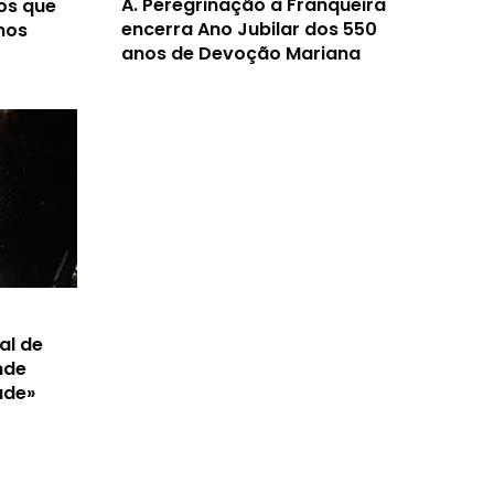
A.
Peregrinação à Franqueira
os que
encerra Ano Jubilar dos 550
nos
anos de Devoção Mariana
al de
nde
ade»