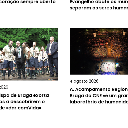
 coração sempre aberto
Evangelho abate os mur
»
separam os seres huma
4 agosto 2026
2026
A.
Acampamento Region
ispo de Braga exorta
Braga do CNE «é um gra
os a descobrirem o
laboratório de humanid
 de «dar comVida»