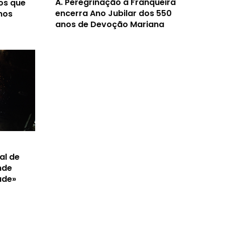
A.
Peregrinação à Franqueira
os que
encerra Ano Jubilar dos 550
nos
anos de Devoção Mariana
al de
nde
ade»