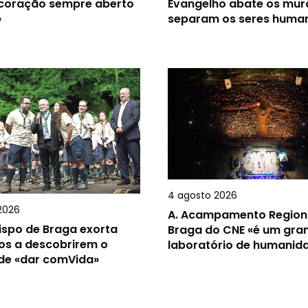
 coração sempre aberto
Evangelho abate os mur
»
separam os seres huma
4 agosto 2026
2026
A.
Acampamento Region
ispo de Braga exorta
Braga do CNE «é um gra
os a descobrirem o
laboratório de humanid
 de «dar comVida»