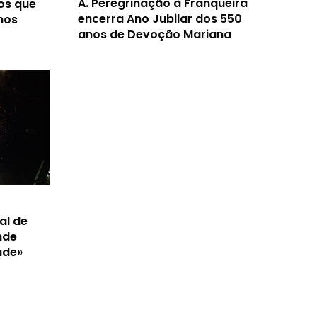
A.
Peregrinação à Franqueira
os que
encerra Ano Jubilar dos 550
nos
anos de Devoção Mariana
al de
nde
ade»