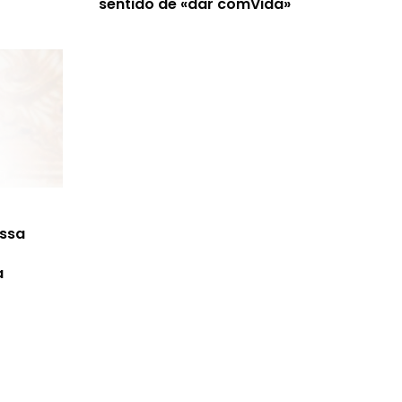
sentido de «dar comVida»
ossa
a