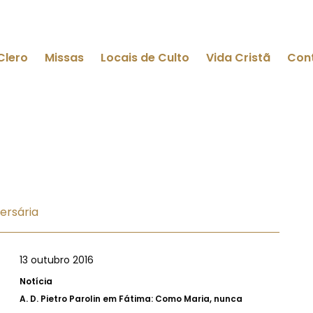
Clero
Missas
Locais de Culto
Vida Cristã
Con
ersária
13 outubro 2016
Notícia
A.
D. Pietro Parolin em Fátima: Como Maria, nunca