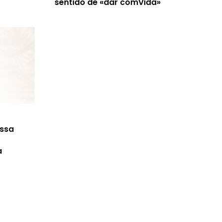
sentido de «dar comVida»
ossa
a