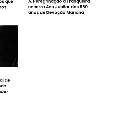
A.
Peregrinação à Franqueira
os que
encerra Ano Jubilar dos 550
nos
anos de Devoção Mariana
al de
nde
ade»