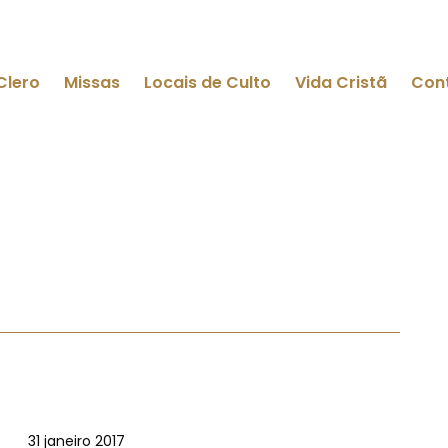
Clero
Missas
Locais de Culto
Vida Cristã
Con
31 janeiro 2017