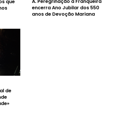
A.
Peregrinação à Franqueira
os que
encerra Ano Jubilar dos 550
nos
anos de Devoção Mariana
al de
nde
ade»