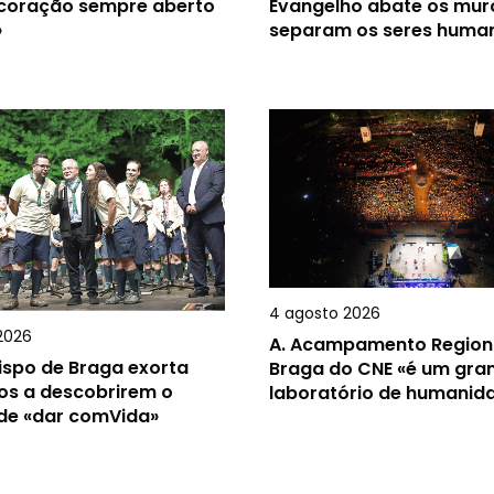
 coração sempre aberto
Evangelho abate os mur
»
separam os seres huma
4 agosto 2026
2026
A.
Acampamento Region
ispo de Braga exorta
Braga do CNE «é um gra
os a descobrirem o
laboratório de humanid
 de «dar comVida»