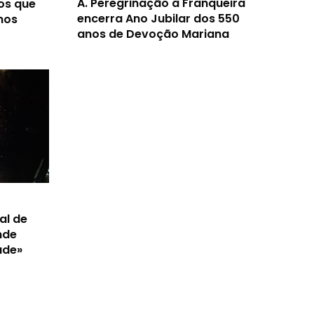
A.
Peregrinação à Franqueira
os que
encerra Ano Jubilar dos 550
nos
anos de Devoção Mariana
al de
nde
ade»