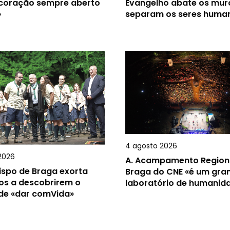
 coração sempre aberto
Evangelho abate os mur
»
separam os seres huma
4 agosto 2026
2026
A.
Acampamento Region
ispo de Braga exorta
Braga do CNE «é um gra
os a descobrirem o
laboratório de humanid
 de «dar comVida»