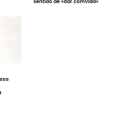
sentido de «dar comVida»
ossa
a