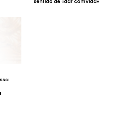
sentido de «dar comVida»
ossa
a