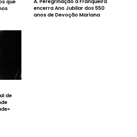
A.
Peregrinação à Franqueira
os que
encerra Ano Jubilar dos 550
nos
anos de Devoção Mariana
al de
nde
ade»