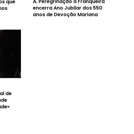
A.
Peregrinação à Franqueira
os que
encerra Ano Jubilar dos 550
nos
anos de Devoção Mariana
al de
nde
ade»