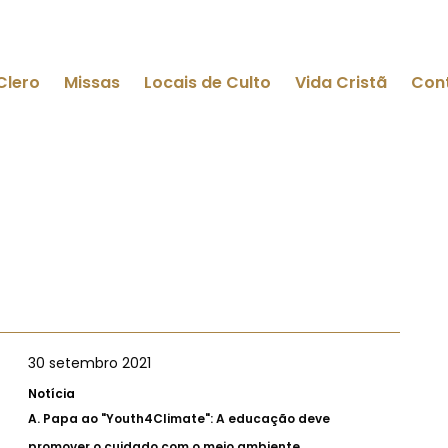
Clero
Missas
Locais de Culto
Vida Cristã
Con
30 setembro 2021
Notícia
A.
Papa ao "Youth4Climate": A educação deve
promover o cuidado com o meio ambiente