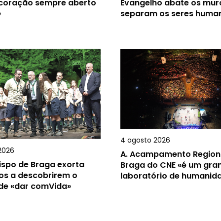
 coração sempre aberto
Evangelho abate os mur
»
separam os seres huma
4 agosto 2026
2026
A.
Acampamento Region
ispo de Braga exorta
Braga do CNE «é um gra
os a descobrirem o
laboratório de humanid
 de «dar comVida»