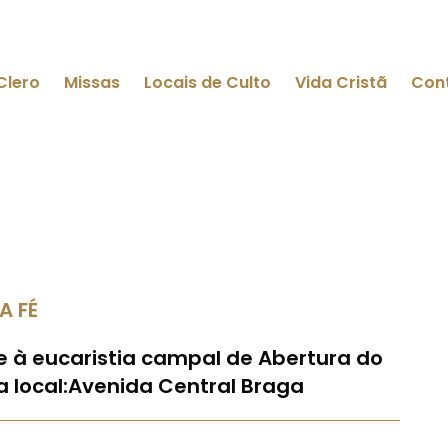
Clero
Missas
Locais de Culto
Vida Cristã
Con
A FÉ
e à eucaristia campal de Abertura do
a local:Avenida Central Braga