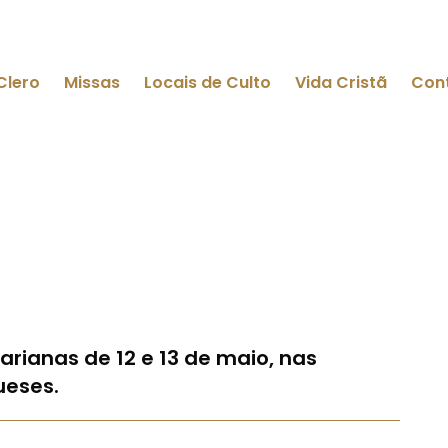
Clero
Missas
Locais de Culto
Vida Cristã
Con
rianas de 12 e 13 de maio, nas
ueses.