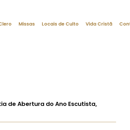
Clero
Missas
Locais de Culto
Vida Cristã
Con
tia de Abertura do Ano Escutista,