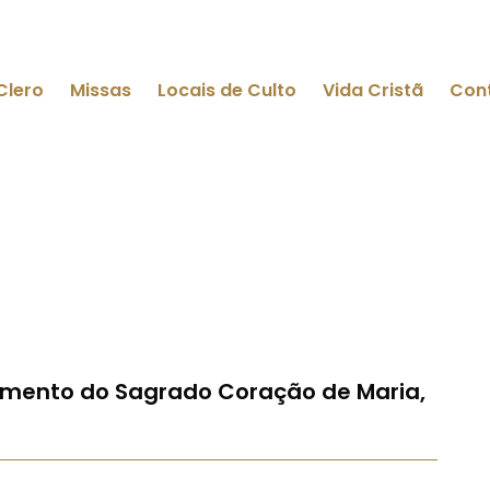
Clero
Missas
Locais de Culto
Vida Cristã
Con
imento do Sagrado Coração de Maria,