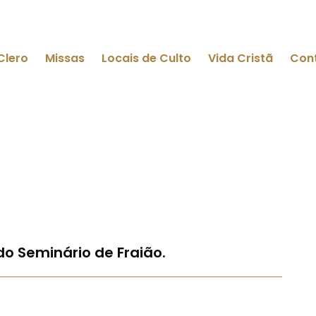
Clero
Missas
Locais de Culto
Vida Cristã
Con
do Seminário de Fraião.