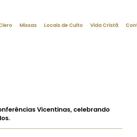
Clero
Missas
Locais de Culto
Vida Cristã
Con
onferências Vicentinas, celebrando
dos.