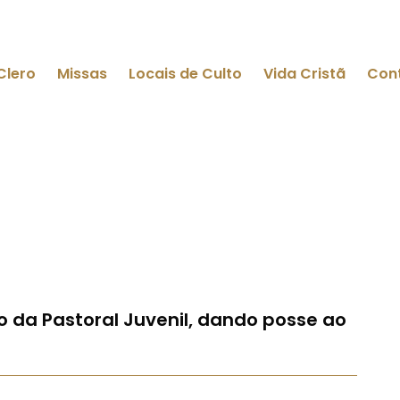
Clero
Missas
Locais de Culto
Vida Cristã
Con
o da Pastoral Juvenil, dando posse ao