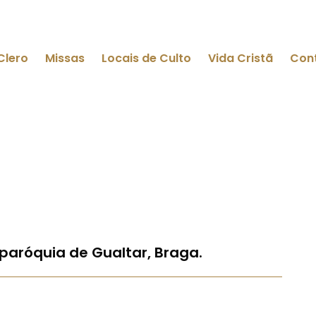
Clero
Missas
Locais de Culto
Vida Cristã
Con
paróquia de Gualtar, Braga.