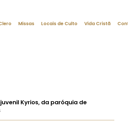
Clero
Missas
Locais de Culto
Vida Cristã
Con
uvenil Kyrios, da paróquia de
s