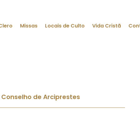
Clero
Missas
Locais de Culto
Vida Cristã
Con
 Conselho de Arciprestes