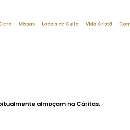
Clero
Missas
Locais de Culto
Vida Cristã
Con
bitualmente almoçam na Cáritas.