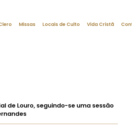
Clero
Missas
Locais de Culto
Vida Cristã
Con
uial de Louro, seguindo-se uma sessão
ernandes