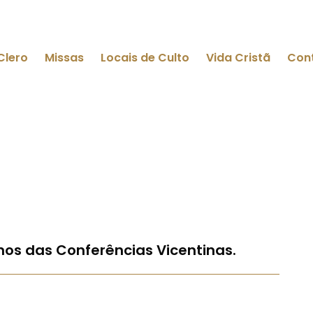
Clero
Missas
Locais de Culto
Vida Cristã
Con
nos das Conferências Vicentinas.