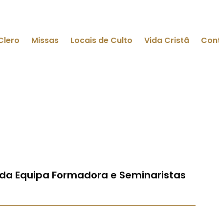
Clero
Missas
Locais de Culto
Vida Cristã
Con
 da Equipa Formadora e Seminaristas