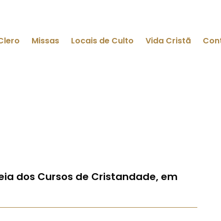
Clero
Missas
Locais de Culto
Vida Cristã
Con
reia dos Cursos de Cristandade, em