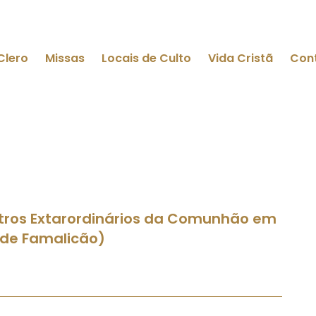
Clero
Missas
Locais de Culto
Vida Cristã
Con
tros Extarordinários da Comunhão em
 de Famalicão)