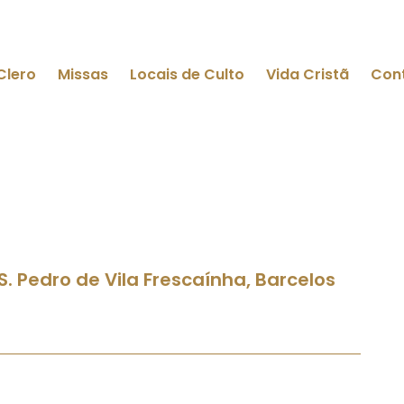
Clero
Missas
Locais de Culto
Vida Cristã
Con
 S. Pedro de Vila Frescaínha, Barcelos