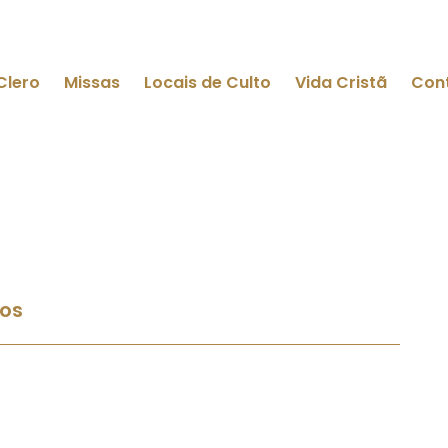
Clero
Missas
Locais de Culto
Vida Cristã
Con
ios