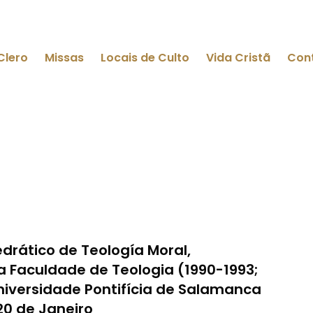
Clero
Missas
Locais de Culto
Vida Cristã
Con
drático de Teología Moral,
a Faculdade de Teologia (1990-1993;
Universidade Pontifícia de Salamanca
20 de Janeiro